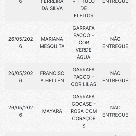
6
FERREIRA
+ TÍTULO
ENTREGUE
DA SILVA
DE
ELEITOR
GARRAFA
PACCO –
26/05/202
MARIANA
NÃO
COR
6
MESQUITA
ENTREGUE
VERDE
ÁGUA
GARRAFA
26/05/202
FRANCISC
NÃO
PACCO –
6
A HELLEN
ENTREGUE
COR LILAS
GARRAFA
GOCASE –
26/05/202
NÃO
MAYARA
ROSA COM
6
ENTREGUE
CORAÇÕE
S