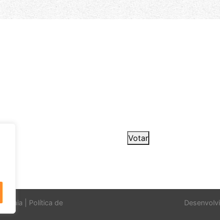
Votar
Caucaia |
Política de
Desenvolvi