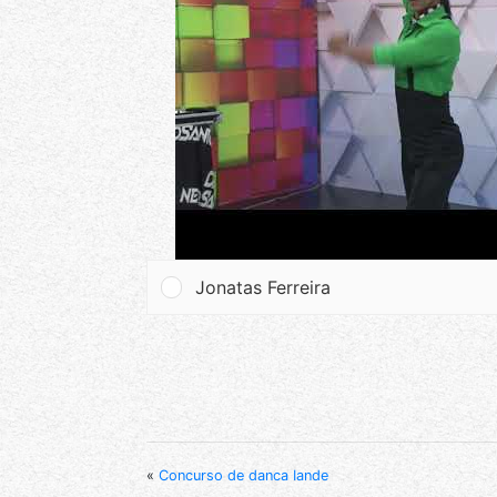
Jonatas Ferreira
«
Concurso de danca Iande